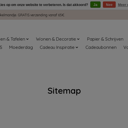
kies op om onze website te verbeteren. Is dat akkoord?
Ja
Nee
Meer 
winkelmandje. GRATIS verzending vanaf 65€.
en & Tafelen
Wonen & Decoratie
Papier & Schrijven
S
Moederdag
Cadeau Inspiratie
Cadeaubonnen
V
Sitemap