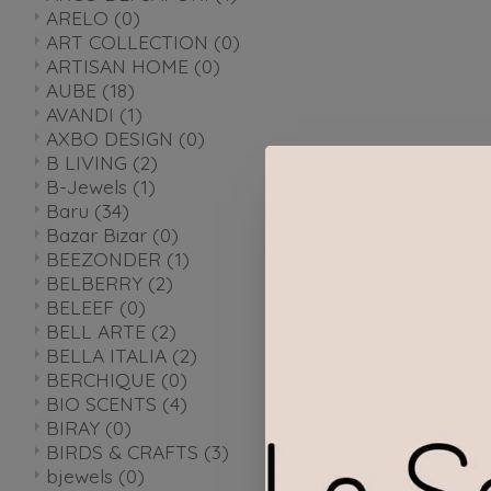
ARELO
(0)
ART COLLECTION
(0)
ARTISAN HOME
(0)
AUBE
(18)
AVANDI
(1)
AXBO DESIGN
(0)
B LIVING
(2)
B-Jewels
(1)
Baru
(34)
Bazar Bizar
(0)
BEEZONDER
(1)
BELBERRY
(2)
BELEEF
(0)
BELL ARTE
(2)
BELLA ITALIA
(2)
BERCHIQUE
(0)
BIO SCENTS
(4)
BIRAY
(0)
BIRDS & CRAFTS
(3)
bjewels
(0)