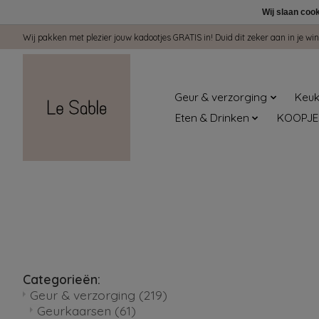
Wij slaan coo
Wij pakken met plezier jouw kadootjes GRATIS in! Duid dit zeker aan in je 
Geur & verzorging
Keuk
Eten & Drinken
KOOPJE
Categorieën:
Geur & verzorging
(219)
Geurkaarsen
(61)