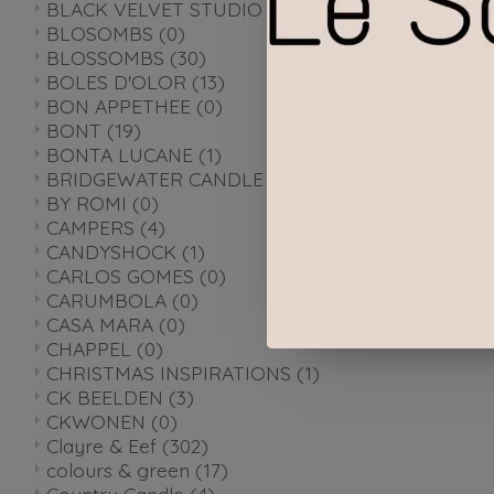
BLACK VELVET STUDIO
(0)
BLOSOMBS
(0)
BLOSSOMBS
(30)
BOLES D'OLOR
(13)
BON APPETHEE
(0)
BONT
(19)
BONTA LUCANE
(1)
BRIDGEWATER CANDLE COMPANY
(5)
BY ROMI
(0)
CAMPERS
(4)
CANDYSHOCK
(1)
CARLOS GOMES
(0)
CARUMBOLA
(0)
CASA MARA
(0)
CHAPPEL
(0)
CHRISTMAS INSPIRATIONS
(1)
CK BEELDEN
(3)
CKWONEN
(0)
Clayre & Eef
(302)
colours & green
(17)