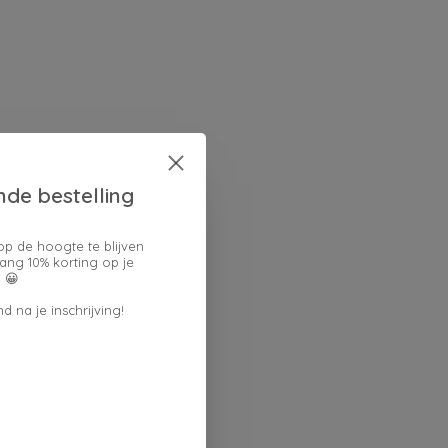
nde bestelling
op de hoogte te blijven
ang 10% korting op je
 😀
d na je inschrijving!