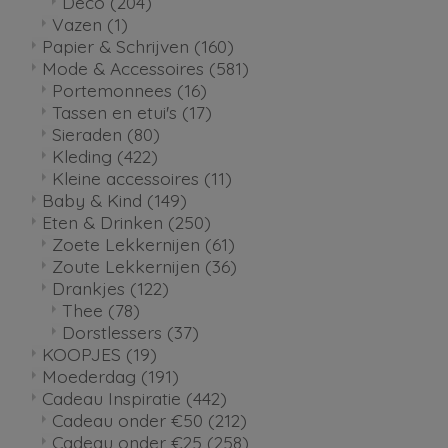
Deco
(204)
Vazen
(1)
Papier & Schrijven
(160)
Mode & Accessoires
(581)
Portemonnees
(16)
Tassen en etui's
(17)
Sieraden
(80)
Kleding
(422)
Kleine accessoires
(11)
Baby & Kind
(149)
Eten & Drinken
(250)
Zoete Lekkernijen
(61)
Zoute Lekkernijen
(36)
Drankjes
(122)
Thee
(78)
Dorstlessers
(37)
KOOPJES
(19)
Moederdag
(191)
Cadeau Inspiratie
(442)
Cadeau onder €50
(212)
Cadeau onder €25
(258)