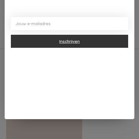
Enfant Terrible KAART
Enfant Terrible
FIJNE VERJAARDAG
WENSKAART DID
SOMEONE SAY
€3,95
PROSECCO?
€3,95
Inschrijven