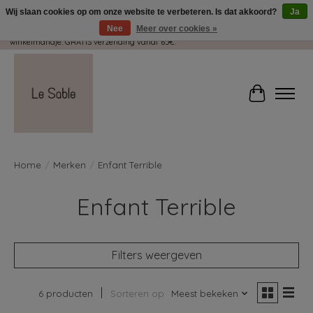
Wij slaan cookies op om onze website te verbeteren. Is dat akkoord?
Ja
Nee
Meer over cookies »
Wij pakken met plezier jouw kadootjes GRATIS in! Duid dit zeker aan in je
winkelmandje. GRATIS verzending vanaf 65€.
Winkelwag
Home
/
Merken
/
Enfant Terrible
Enfant Terrible
Filters weergeven
6 producten
Sorteren op
Meest bekeken