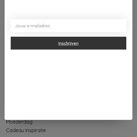
Dorpsplein 4 Kapellen ----- dinsdag tot vrijdag 10u - 18u
zaterdag 10u - 17u ---zondag maandag gesloten
Categorieën
Inschrijven
Geur & verzorging
Keuken & Tafelen
Wonen & Decoratie
Papier & Schrijven
Mode & Accessoires
Baby & Kind
Eten & Drinken
KOOPJES
Moederdag
Cadeau Inspiratie