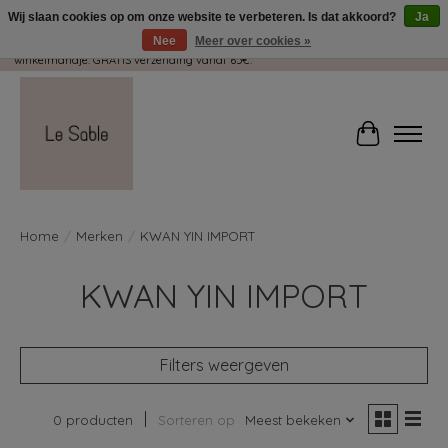
Wij slaan cookies op om onze website te verbeteren. Is dat akkoord?
Ja
Nee
Meer over cookies »
Wij pakken met plezier jouw kadootjes GRATIS in! Duid dit zeker aan in je
winkelmandje. GRATIS verzending vanaf 65€.
Winkelwag
Home
/
Merken
/
KWAN YIN IMPORT
KWAN YIN IMPORT
Filters weergeven
0 producten
Sorteren op
Meest bekeken