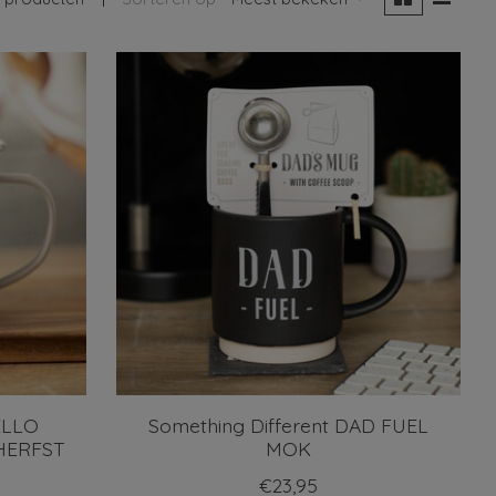
ELLO
Something Different DAD FUEL
HERFST
MOK
€23,95