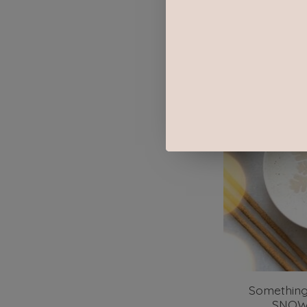
Something
SNOW