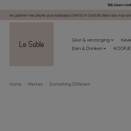
Wij slaan coo
Wij pakken met plezier jouw kadootjes GRATIS in! Duid dit zeker aan in je 
Geur & verzorging
Keuk
Eten & Drinken
KOOPJE
Home
/
Merken
/
Something Different