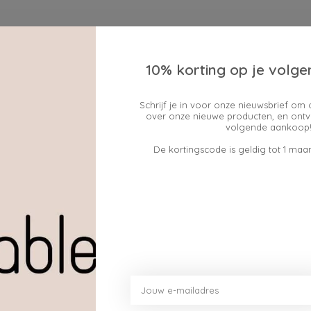
10% korting op je volge
Schrijf je in voor onze nieuwsbrief om 
over onze nieuwe producten, en ontv
volgende aankoop!
De kortingscode is geldig tot 1 maan
 Different PUMPKIN
Something Different APP
ONDERZETTERSET
OLIEBRANDER
HERFST
€19,95