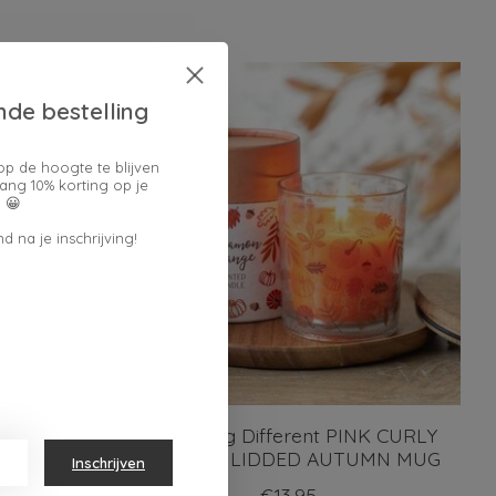
nde bestelling
op de hoogte te blijven
ang 10% korting op je
 😀
d na je inschrijving!
ELSIEN
Something Different PINK CURLY
PUMPKIN LIDDED AUTUMN MUG
Inschrijven
€13,95