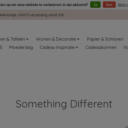
kies op om onze website te verbeteren. Is dat akkoord?
Ja
Nee
Meer 
winkelmandje. GRATIS verzending vanaf 65€.
en & Tafelen
Wonen & Decoratie
Papier & Schrijven
S
Moederdag
Cadeau Inspiratie
Cadeaubonnen
V
Something Different
9