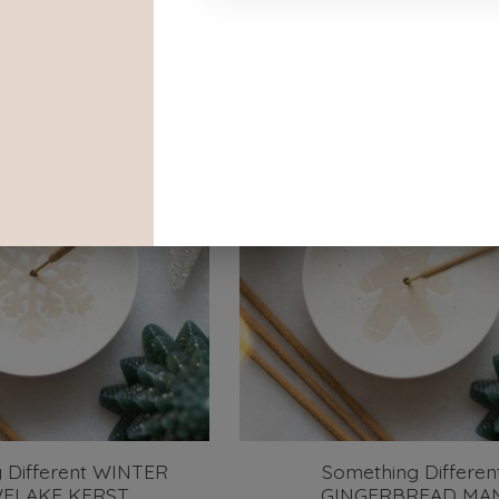
€13,95
 Different WINTER
Something Differen
FLAKE KERST
GINGERBREAD MA