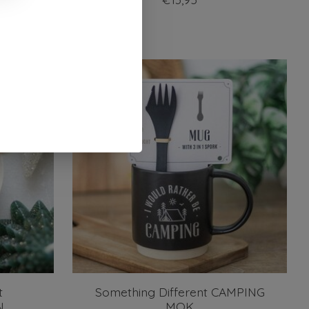
t
Something Different CAMPING
N
MOK