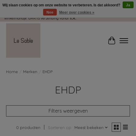
Wij slaan cookies op om onze website te verbeteren. Is dat akkoord?
Ja
Nee
Meer over cookies »
Wij pakken met plezier jouw kadootjes GRATIS in! Duid dit zeker aan in je
winkelmandje. GRATIS verzending vanaf 65€.
Winkelwag
Home
/
Merken
/
EHDP
EHDP
Filters weergeven
0 producten
Sorteren op
Meest bekeken