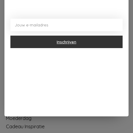
Dorpsplein 4 Kapellen ----- dinsdag tot vrijdag 10u - 18u
zaterdag 10u - 17u ---zondag maandag gesloten
Categorieën
Inschrijven
Geur & verzorging
Keuken & Tafelen
Wonen & Decoratie
Papier & Schrijven
Mode & Accessoires
Baby & Kind
Eten & Drinken
KOOPJES
Moederdag
Cadeau Inspiratie