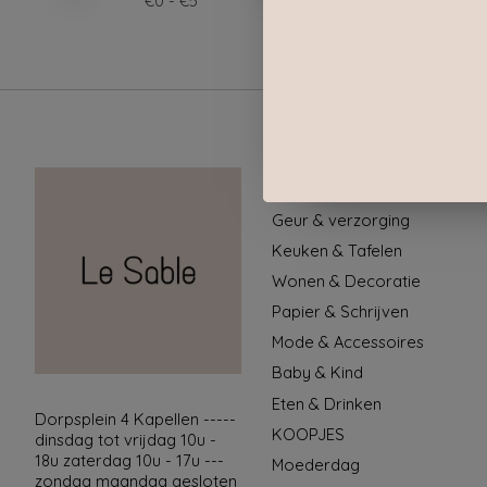
€
0
- €
5
Categorieën
Geur & verzorging
Keuken & Tafelen
Wonen & Decoratie
Papier & Schrijven
Mode & Accessoires
Baby & Kind
Eten & Drinken
Dorpsplein 4 Kapellen -----
KOOPJES
dinsdag tot vrijdag 10u -
18u zaterdag 10u - 17u ---
Moederdag
zondag maandag gesloten