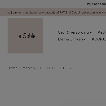
Wij slaan coo
Wij pakken met plezier jouw kadootjes GRATIS in! Duid dit zeker aan in je 
Geur & verzorging
Keuk
Eten & Drinken
KOOPJE
Home
/
Merken
/
MERINGUE SISTERS