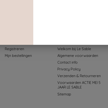
Mijn account
Informatie
Registreren
Welkom bij Le Sable
Mijn bestellingen
Algemene voorwaarden
Contact info
Privacy Policy
Verzenden & Retourneren
Voorwaarden ACTIE MEI 5
JAAR LE SABLE
Sitemap