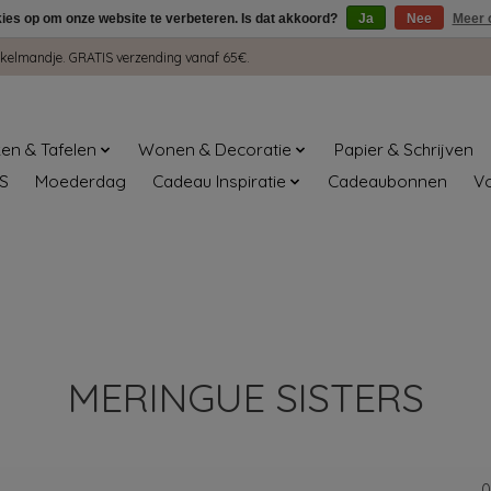
kies op om onze website te verbeteren. Is dat akkoord?
Ja
Nee
Meer 
winkelmandje. GRATIS verzending vanaf 65€.
en & Tafelen
Wonen & Decoratie
Papier & Schrijven
S
Moederdag
Cadeau Inspiratie
Cadeaubonnen
V
MERINGUE SISTERS
0