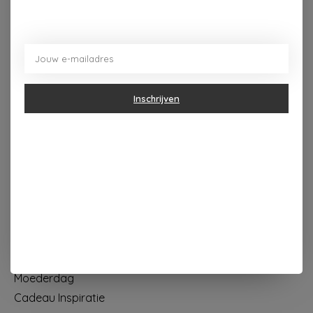
Dorpsplein 4 Kapellen ----- dinsdag tot vrijdag 10u - 18u
zaterdag 10u - 17u ---zondag maandag gesloten
Categorieën
Inschrijven
Geur & verzorging
Keuken & Tafelen
Wonen & Decoratie
Papier & Schrijven
Mode & Accessoires
Baby & Kind
Eten & Drinken
KOOPJES
Moederdag
Cadeau Inspiratie