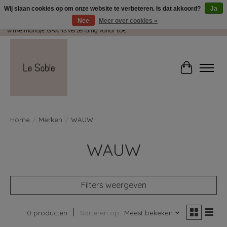
Wij slaan cookies op om onze website te verbeteren. Is dat akkoord?
Ja
Nee
Meer over cookies »
Wij pakken met plezier jouw kadootjes GRATIS in! Duid dit zeker aan in je
winkelmandje. GRATIS verzending vanaf 65€.
Winkelwag
Home
/
Merken
/
WAUW
WAUW
Filters weergeven
0 producten
Sorteren op
Meest bekeken