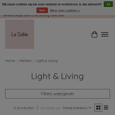
Wij slaan cookies op om onze website te verbeteren. Is dat akkoord?
Ja
Nee
Meer over cookies »
Wij pakken met plezier jouw kadootjes GRATIS in! Duid dit zeker aan in je
winkelmandje. GRATIS verzending vanaf 65€.
Winkelwag
Home
/
Merken
/
Light & Living
Light & Living
Filters weergeven
0 producten
Sorteren op
Meest bekeken