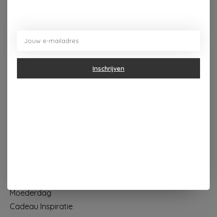
Dorpsplein 4 Kapellen ----- dinsdag tot vrijdag 10u - 18u
zaterdag 10u - 17u ---zondag maandag gesloten
Categorieën
Inschrijven
Geur & verzorging
Keuken & Tafelen
Wonen & Decoratie
Papier & Schrijven
Mode & Accessoires
Baby & Kind
Eten & Drinken
KOOPJES
Moederdag
Cadeau Inspiratie