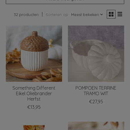
32 producten
Sorteren op
Meest bekeken
Something Different
POMPOEN TERRINE
Eikel Oliebrander
TRAMO WIT
Herfst
€27,95
€13,95