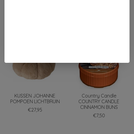
PUMPKIN CHAI
ONDERZETTERSET
HERFST
€8,50
€13,95
KUSSEN JOHANNE
Country Candle
POMPOEN LICHTBRUIN
COUNTRY CANDLE
CINNAMON BUNS
€27,95
€7,50