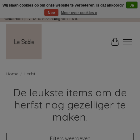
Wij slaan cookies op om onze website te verbeteren. Is dat akkoord?
Ja
Nee
Meer over cookies »
Wij pakken met plezier jouw kadootjes GRATIS in! Duid dit zeker aan in je
winkelmandje. GRATIS verzending vanaf 65€.
Winkelwag
Home
/
Herfst
De leukste items om de
herfst nog gezelliger te
maken.
Filters weergeven