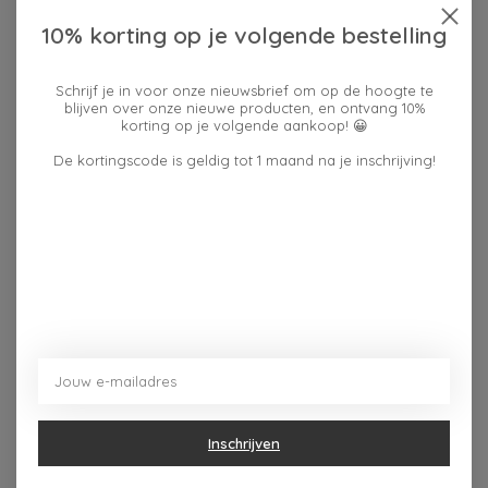
10% korting op je volgende bestelling
Baru PUMPKIN SPICE
SOCK TALK BAMBOE
LATTE POWDER (20G)
SOKKEN -
Schrijf je in voor onze nieuwsbrief om op de hoogte te
- SINGLE SERVE
BERRY/CREAM,
blijven over onze nieuwe producten, en ontvang 10%
ROODBORSTJEFAIR
€1,50
korting op je volgende aankoop! 😀
ISLE 36-40
De kortingscode is geldig tot 1 maand na je inschrijving!
€9,95
Inschrijven
TEA HERITAGE
Something Different
THEEZAKJES- STER X5
PUMPKIN SPICE