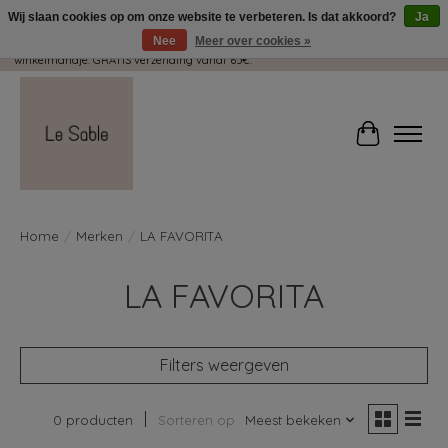
Wij slaan cookies op om onze website te verbeteren. Is dat akkoord?
Ja
Nee
Meer over cookies »
Wij pakken met plezier jouw kadootjes GRATIS in! Duid dit zeker aan in je
winkelmandje. GRATIS verzending vanaf 65€.
Winkelwag
Home
/
Merken
/
LA FAVORITA
LA FAVORITA
Filters weergeven
0 producten
Sorteren op
Meest bekeken