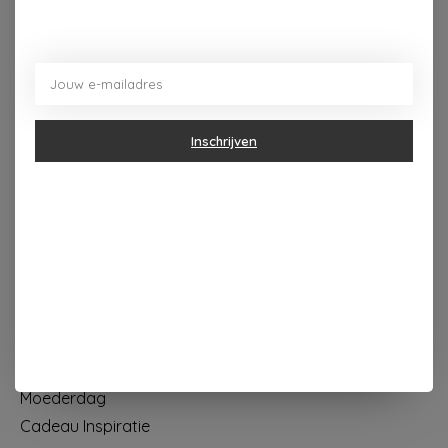
Dorpsplein 4 Kapellen ----- dinsdag tot vrijdag 10u - 18u
zaterdag 10u - 17u ---zondag maandag gesloten
Categorieën
Inschrijven
Geur & verzorging
Keuken & Tafelen
Wonen & Decoratie
Papier & Schrijven
Mode & Accessoires
Baby & Kind
Eten & Drinken
KOOPJES
Moederdag
Cadeau Inspiratie