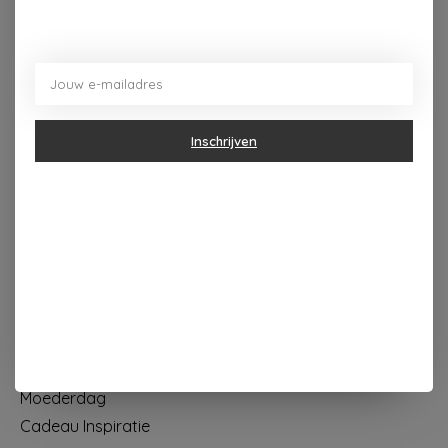
Dorpsplein 4 Kapellen ----- dinsdag tot vrijdag 10u - 18u
zaterdag 10u - 17u ---zondag maandag gesloten
Categorieën
Inschrijven
Geur & verzorging
Keuken & Tafelen
Wonen & Decoratie
Papier & Schrijven
Mode & Accessoires
Baby & Kind
Eten & Drinken
KOOPJES
Moederdag
Cadeau Inspiratie