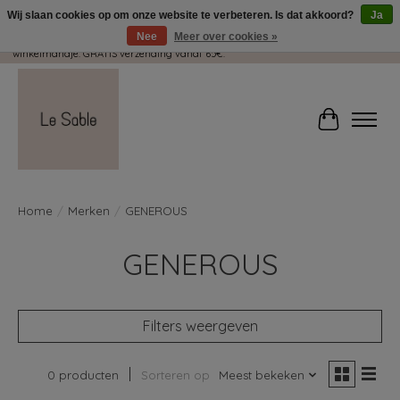
Wij slaan cookies op om onze website te verbeteren. Is dat akkoord?
Ja
Nee
Meer over cookies »
Wij pakken met plezier jouw kadootjes GRATIS in! Duid dit zeker aan in je
winkelmandje. GRATIS verzending vanaf 65€.
Winkelwag
Home
/
Merken
/
GENEROUS
GENEROUS
Filters weergeven
0 producten
Sorteren op
Meest bekeken