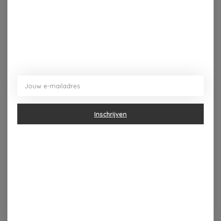
Inschrijven
Dorpsplein 4 Kapellen ----- dinsdag tot vrijdag 10u - 18u
zaterdag 10u - 17u ---zondag maandag gesloten
Categorieën
Geur & verzorging
Keuken & Tafelen
Wonen & Decoratie
Papier & Schrijven