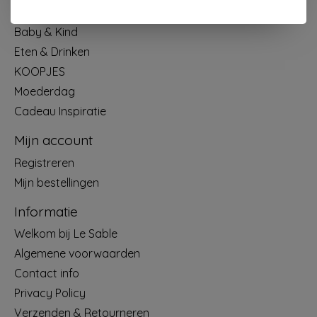
Mode & Accessoires
Baby & Kind
Eten & Drinken
KOOPJES
Moederdag
Cadeau Inspiratie
Mijn account
Registreren
Mijn bestellingen
Informatie
Welkom bij Le Sable
Algemene voorwaarden
Contact info
Privacy Policy
Verzenden & Retourneren