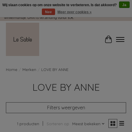
Wij slaan cookies op om onze website te verbeteren. Is dat akkoord?
Ja
Nee
Meer over cookies »
Wij pakken met plezier jouw kadootjes GRATIS in! Duid dit zeker aan in je
winkelmandje. GRATIS verzending vanaf 65€.
Winkelwag
Home
/
Merken
/
LOVE BY ANNE
LOVE BY ANNE
Filters weergeven
1 producten
Sorteren op
Meest bekeken