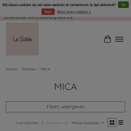
Wij slaan cookies op om onze website te verbeteren. Is dat akkoord?
Ja
Nee
Meer over cookies »
Wij pakken met plezier jouw kadootjes GRATIS in! Duid dit zeker aan in je
winkelmandje. GRATIS verzending vanaf 65€.
Winkelwag
Home
/
Merken
/
MICA
MICA
Filters weergeven
0 producten
Sorteren op
Meest bekeken