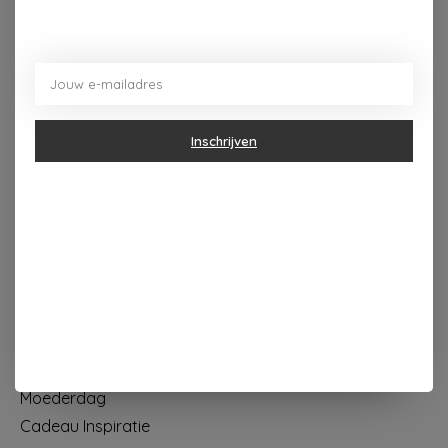
Dorpsplein 4 Kapellen ----- dinsdag tot vrijdag 10u - 18u
zaterdag 10u - 17u ---zondag maandag gesloten
Categorieën
Inschrijven
Geur & verzorging
Keuken & Tafelen
Wonen & Decoratie
Papier & Schrijven
Mode & Accessoires
Baby & Kind
Eten & Drinken
KOOPJES
Moederdag
Cadeau Inspiratie