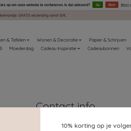
kies op om onze website te verbeteren. Is dat akkoord?
Ja
Nee
Meer 
winkelmandje. GRATIS verzending vanaf 65€.
en & Tafelen
Wonen & Decoratie
Papier & Schrijven
S
Moederdag
Cadeau Inspiratie
Cadeaubonnen
V
Contact info
10% korting op je volge