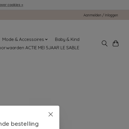
over cookies »
Aanmelden / Inloggen
Mode & Accessoires
Baby & Kind
oorwaarden ACTIE MEI 5JAAR LE SABLE
nde bestelling