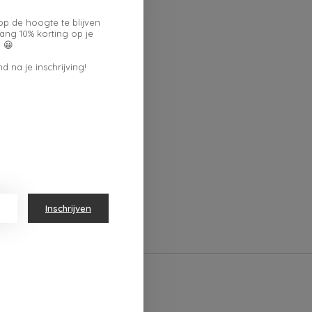
op de hoogte te blijven
ang 10% korting op je
 😀
d na je inschrijving!
Inschrijven