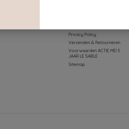
Registreren
Welkom bij Le Sable
Mijn bestellingen
Algemene voorwaarden
Contact info
Privacy Policy
Verzenden & Retourneren
Voorwaarden ACTIE MEI 5
JAAR LE SABLE
Sitemap