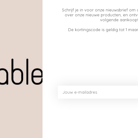
Kapellen | België
Schrijf je in voor onze nieuwsbrief om 
over onze nieuwe producten, en ontv
volgende aankoop!
dag 10u-18u
De kortingscode is geldig tot 1 maan
17u
7 94
.be
24
E22
 724
Mijn account
Informatie