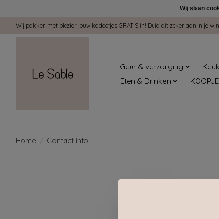
Wij slaan coo
Wij pakken met plezier jouw kadootjes GRATIS in! Duid dit zeker aan in je 
Geur & verzorging
Keuk
Eten & Drinken
KOOPJE
Home
/
Contact info
Le Sable