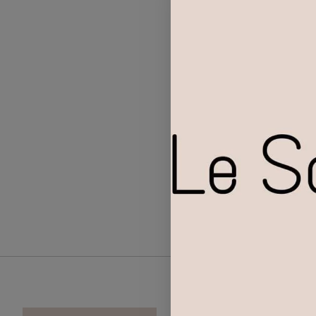
Dorpsplein 4 | 2950 
Openingsuren:
maandag t.e.m. vrij
Zaterdag 10u t.e.m. 
Tel.: +32 (0)497 26 1
Email:
info@lesable
BANK: ARGENTA
IBAN: 819733659703
BIC/SWIFT: ARSPB
BTWnr.: BE 0726 847
Categorieën