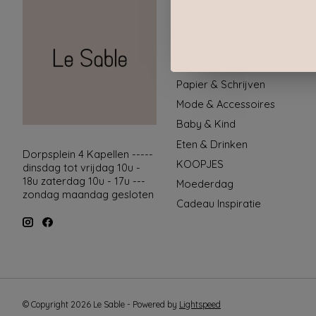
Geur & verzorging
Keuken & Tafelen
Wonen & Decoratie
Papier & Schrijven
Mode & Accessoires
Baby & Kind
Eten & Drinken
Dorpsplein 4 Kapellen -----
KOOPJES
dinsdag tot vrijdag 10u -
18u zaterdag 10u - 17u ---
Moederdag
zondag maandag gesloten
Cadeau Inspiratie
© Copyright 2026 Le Sable - Powered by
Lightspeed