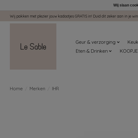
Wij slaan coo
Wij pakken met plezier jouw kadootjes GRATIS in! Duid dit zeker aan in je 
Geur & verzorging
Keuk
Eten & Drinken
KOOPJE
Home
/
Merken
/
IHR