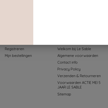
Mijn account
Informatie
Registreren
Welkom bij Le Sable
Mijn bestellingen
Algemene voorwaarden
Contact info
Privacy Policy
Verzenden & Retourneren
Voorwaarden ACTIE MEI 5
JAAR LE SABLE
Sitemap