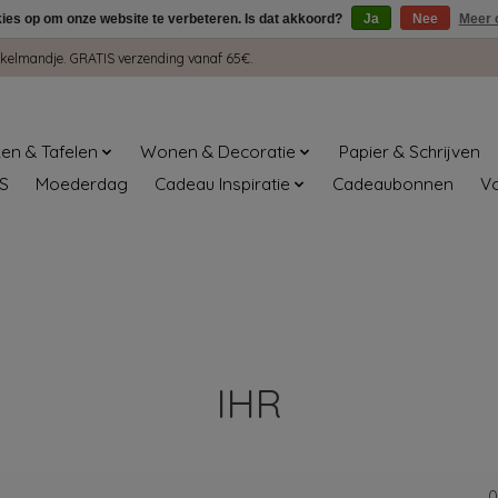
kies op om onze website te verbeteren. Is dat akkoord?
Ja
Nee
Meer 
winkelmandje. GRATIS verzending vanaf 65€.
en & Tafelen
Wonen & Decoratie
Papier & Schrijven
S
Moederdag
Cadeau Inspiratie
Cadeaubonnen
V
IHR
0