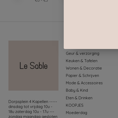
€
0
- €
5
Categorieën
Geur & verzorging
Keuken & Tafelen
Wonen & Decoratie
Papier & Schrijven
Mode & Accessoires
Baby & Kind
Eten & Drinken
Dorpsplein 4 Kapellen -----
KOOPJES
dinsdag tot vrijdag 10u -
18u zaterdag 10u - 17u ---
Moederdag
zondag maandag gesloten