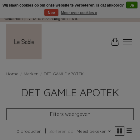
Wij slaan cookies op om onze website te verbeteren. Is dat akkoord?
Ja
Nee
Meer over cookies »
Wij pakken met plezier jouw kadootjes GRATIS in! Duid dit zeker aan in je
winkelmandje. GRATIS verzending vanaf 65€.
Winkelwag
Home
/
Merken
/
DET GAMLE APOTEK
DET GAMLE APOTEK
Filters weergeven
0 producten
Sorteren op
Meest bekeken