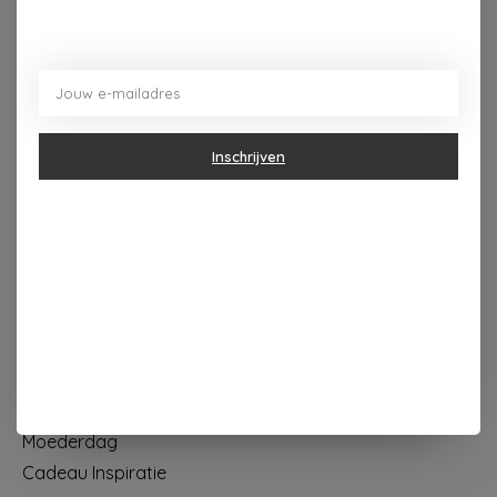
Dorpsplein 4 Kapellen ----- dinsdag tot vrijdag 10u - 18u
zaterdag 10u - 17u ---zondag maandag gesloten
Categorieën
Inschrijven
Geur & verzorging
Keuken & Tafelen
Wonen & Decoratie
Papier & Schrijven
Mode & Accessoires
Baby & Kind
Eten & Drinken
KOOPJES
Moederdag
Cadeau Inspiratie