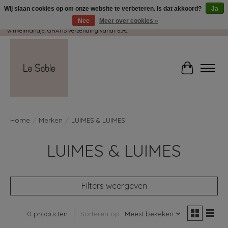
Wij slaan cookies op om onze website te verbeteren. Is dat akkoord?
Ja
Nee
Meer over cookies »
Wij pakken met plezier jouw kadootjes GRATIS in! Duid dit zeker aan in je
winkelmandje. GRATIS verzending vanaf 65€.
Winkelwag
Home
/
Merken
/
LUIMES & LUIMES
LUIMES & LUIMES
Filters weergeven
0 producten
Sorteren op
Meest bekeken