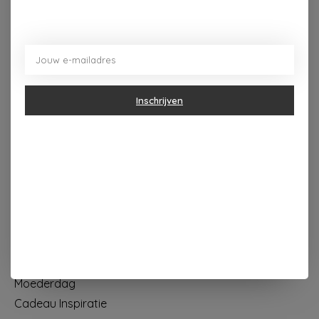
Dorpsplein 4 Kapellen ----- dinsdag tot vrijdag 10u - 18u
zaterdag 10u - 17u ---zondag maandag gesloten
Categorieën
Inschrijven
Geur & verzorging
Keuken & Tafelen
Wonen & Decoratie
Papier & Schrijven
Mode & Accessoires
Baby & Kind
Eten & Drinken
KOOPJES
Moederdag
Cadeau Inspiratie