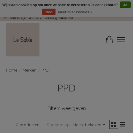
Wij slaan cookies op om onze website te verbeteren. Is dat akkoord?
Ja
Nee
Meer over cookies »
Wij pakken met plezier jouw kadootjes GRATIS in! Duid dit zeker aan in je
winkelmandje. GRATIS verzending vanaf 65€.
Winkelwag
Home
/
Merken
/
PPD
PPD
Filters weergeven
0 producten
Sorteren op
Meest bekeken