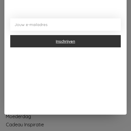
Dorpsplein 4 Kapellen ----- dinsdag tot vrijdag 10u - 18u
zaterdag 10u - 17u ---zondag maandag gesloten
Categorieën
Inschrijven
Geur & verzorging
Keuken & Tafelen
Wonen & Decoratie
Papier & Schrijven
Mode & Accessoires
Baby & Kind
Eten & Drinken
KOOPJES
Moederdag
Cadeau Inspiratie