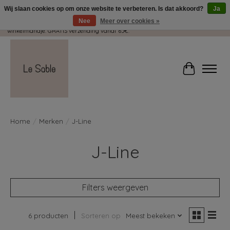
Wij slaan cookies op om onze website te verbeteren. Is dat akkoord?
Ja
Nee
Meer over cookies »
Wij pakken met plezier jouw kadootjes GRATIS in! Duid dit zeker aan in je
winkelmandje. GRATIS verzending vanaf 65€.
Winkelwag
Home
/
Merken
/
J-Line
J-Line
Filters weergeven
6 producten
Sorteren op
Meest bekeken