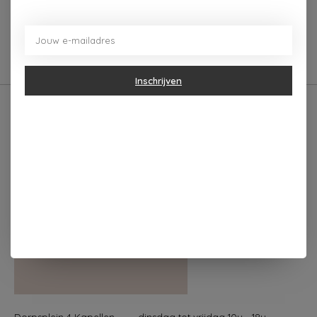
MARC HOUT METAAL
DEAN
NATUREL WIT
€14,95
€39,00
Inschrijven
Dorpsplein 4 Kapellen ----- dinsdag tot vrijdag 10u - 18u