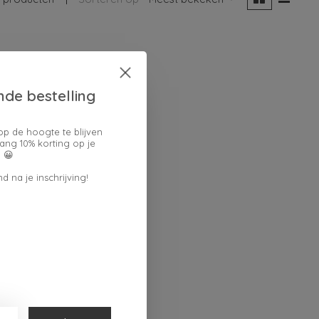
nde bestelling
op de hoogte te blijven
ang 10% korting op je
 😀
d na je inschrijving!