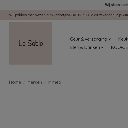
Wij slaan coo
Wij pakken met plezier jouw kadootjes GRATIS in! Duid dit zeker aan in je 
Geur & verzorging
Keuk
Eten & Drinken
KOOPJE
Home
/
Merken
/
Mimea