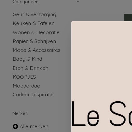
Categorieën
Geur & verzorging
Keuken & Tafelen
Wonen & Decoratie
Papier & Schrijven
Mode & Accessoires
Baby & Kind
Eten & Drinken
KOOPJES
Moederdag
Cadeau Inspiratie
Mime
Merken
a
Alle merken