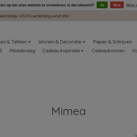
kies op om onze website te verbeteren. Is dat akkoord?
Ja
Nee
Meer 
winkelmandje. GRATIS verzending vanaf 65€.
en & Tafelen
Wonen & Decoratie
Papier & Schrijven
S
Moederdag
Cadeau Inspiratie
Cadeaubonnen
V
Mimea