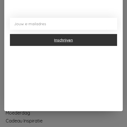
Dorpsplein 4 Kapellen ----- dinsdag tot vrijdag 10u - 18u
zaterdag 10u - 17u ---zondag maandag gesloten
Categorieën
Inschrijven
Geur & verzorging
Keuken & Tafelen
Wonen & Decoratie
Papier & Schrijven
Mode & Accessoires
Baby & Kind
Eten & Drinken
KOOPJES
Moederdag
Cadeau Inspiratie