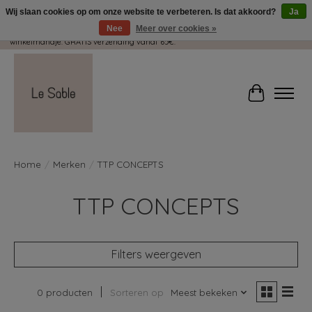
Wij slaan cookies op om onze website te verbeteren. Is dat akkoord?
Ja
Nee
Meer over cookies »
Wij pakken met plezier jouw kadootjes GRATIS in! Duid dit zeker aan in je
winkelmandje. GRATIS verzending vanaf 65€.
Winkelwag
Home
/
Merken
/
TTP CONCEPTS
TTP CONCEPTS
Filters weergeven
0 producten
Sorteren op
Meest bekeken