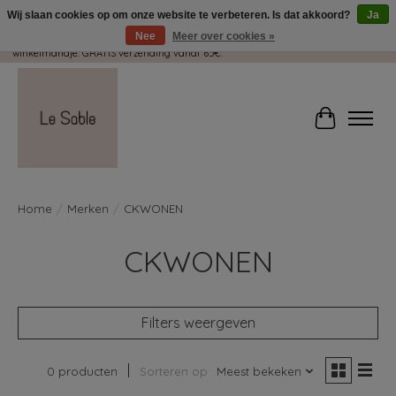
Wij slaan cookies op om onze website te verbeteren. Is dat akkoord?
Ja
Nee
Meer over cookies »
Wij pakken met plezier jouw kadootjes GRATIS in! Duid dit zeker aan in je
winkelmandje. GRATIS verzending vanaf 65€.
Winkelwag
Home
/
Merken
/
CKWONEN
CKWONEN
Filters weergeven
0 producten
Sorteren op
Meest bekeken