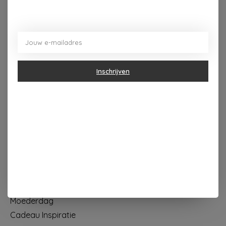
Dorpsplein 4 Kapellen ----- dinsdag tot vrijdag 10u - 18u
zaterdag 10u - 17u ---zondag maandag gesloten
Categorieën
Inschrijven
Geur & verzorging
Keuken & Tafelen
Wonen & Decoratie
Papier & Schrijven
Mode & Accessoires
Baby & Kind
Eten & Drinken
KOOPJES
Moederdag
Cadeau Inspiratie