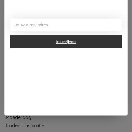
Dorpsplein 4 Kapellen ----- dinsdag tot vrijdag 10u - 18u
zaterdag 10u - 17u ---zondag maandag gesloten
Categorieën
Inschrijven
Geur & verzorging
Keuken & Tafelen
Wonen & Decoratie
Papier & Schrijven
Mode & Accessoires
Baby & Kind
Eten & Drinken
KOOPJES
Moederdag
Cadeau Inspiratie