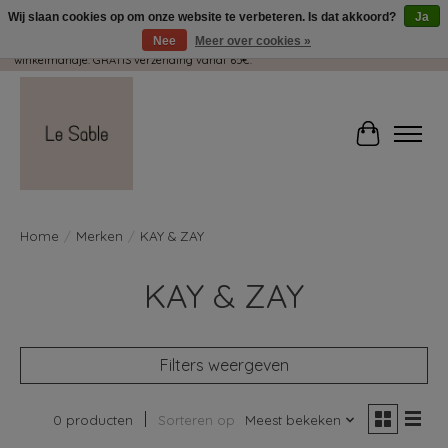
Wij slaan cookies op om onze website te verbeteren. Is dat akkoord?
Ja
Nee
Meer over cookies »
Wij pakken met plezier jouw kadootjes GRATIS in! Duid dit zeker aan in je
winkelmandje. GRATIS verzending vanaf 65€.
Winkelwag
Home
/
Merken
/
KAY & ZAY
KAY & ZAY
Filters weergeven
0 producten
Sorteren op
Meest bekeken