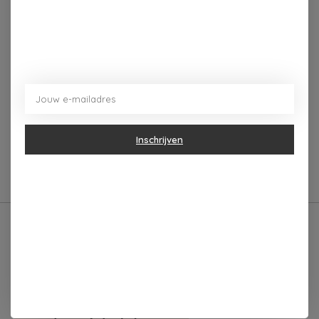
The Cabinet of
Curiositeas BATH SALT
CANDY CANES
Inschrijven
€8,95