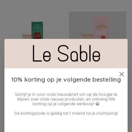
The Cabinet of
The Cabinet of
10% korting op je volgende bestelling
Curiositeas HOLLY
Curiositeas A CUP OF
JOLLY CHRISTMAS
LOVE THEE GIFTBOX
GIFTBOX
€12,95
Schrijf je in voor onze nieuwsbrief om op de hoogte te
blijven over onze nieuwe producten, en ontvang 10%
€12,95
korting op je volgende aankoop! 😀
De kortingscode is geldig tot 1 maand na je inschrijving!