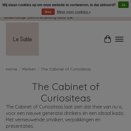
Wij slaan cookies op om onze website te verbeteren. Is dat akkoord?
Ja
Nee
Meer over cookies »
Wij pakken met plezier jouw kadootjes GRATIS in! Duid dit zeker aan in je
winkelmandje. GRATIS verzending vanaf 65€.
Winkelwag
Home
/
Merken
/
The Cabinet of Curiositeas
The Cabinet of
Curiositeas
The Cabinet of Curiositeas laat zien dat thee van nu is,
voor een nieuwe generatie drinkers én een ideaal kado.
Met vernieuwende smaken, verpakkingen en
presentaties.