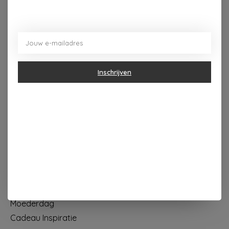
Dorpsplein 4 Kapellen ----- dinsdag tot vrijdag 10u - 18u
zaterdag 10u - 17u ---zondag maandag gesloten
Categorieën
Inschrijven
Geur & verzorging
Keuken & Tafelen
Wonen & Decoratie
Papier & Schrijven
Mode & Accessoires
Baby & Kind
Eten & Drinken
KOOPJES
Moederdag
Cadeau Inspiratie