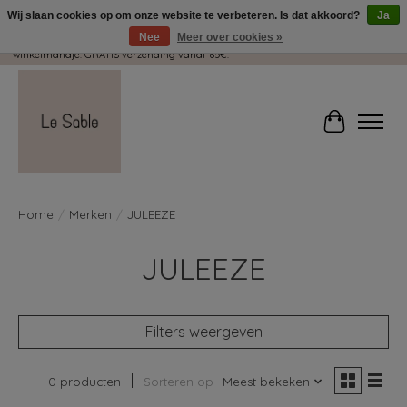
Wij slaan cookies op om onze website te verbeteren. Is dat akkoord?
Ja
Nee
Meer over cookies »
Wij pakken met plezier jouw kadootjes GRATIS in! Duid dit zeker aan in je
winkelmandje. GRATIS verzending vanaf 65€.
Winkelwag
Home
/
Merken
/
JULEEZE
JULEEZE
Filters weergeven
0 producten
Sorteren op
Meest bekeken