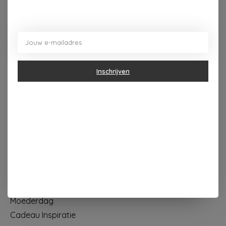
Dorpsplein 4 Kapellen ----- dinsdag tot vrijdag 10u - 18u
zaterdag 10u - 17u ---zondag maandag gesloten
Categorieën
Inschrijven
Geur & verzorging
Keuken & Tafelen
Wonen & Decoratie
Papier & Schrijven
Mode & Accessoires
Baby & Kind
Eten & Drinken
KOOPJES
Moederdag
Cadeau Inspiratie