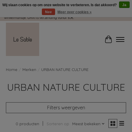
Wij slaan cookies op om onze website te verbeteren. Is dat akkoord?
Ja
Nee
Meer over cookies »
Wij pakken met plezier jouw kadootjes GRATIS in! Duid dit zeker aan in je
winkelmandje. GRATIS verzending vanaf 65€.
Winkelwag
Home
/
Merken
/
URBAN NATURE CULTURE
URBAN NATURE CULTURE
Filters weergeven
0 producten
Sorteren op
Meest bekeken