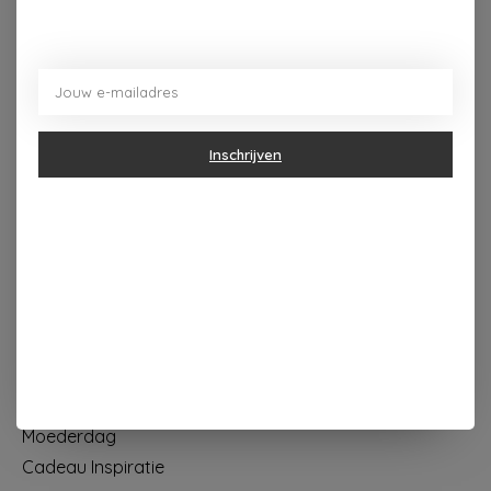
Dorpsplein 4 Kapellen ----- dinsdag tot vrijdag 10u - 18u
zaterdag 10u - 17u ---zondag maandag gesloten
Categorieën
Inschrijven
Geur & verzorging
Keuken & Tafelen
Wonen & Decoratie
Papier & Schrijven
Mode & Accessoires
Baby & Kind
Eten & Drinken
KOOPJES
Moederdag
Cadeau Inspiratie