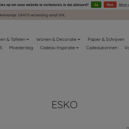
kies op om onze website te verbeteren. Is dat akkoord?
Ja
Nee
Meer 
winkelmandje. GRATIS verzending vanaf 65€.
en & Tafelen
Wonen & Decoratie
Papier & Schrijven
S
Moederdag
Cadeau Inspiratie
Cadeaubonnen
V
ESKO
0