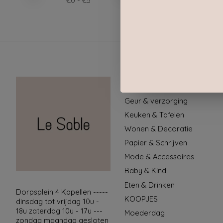
€
0
- €
5
Categorieën
Geur & verzorging
Keuken & Tafelen
Wonen & Decoratie
Papier & Schrijven
Mode & Accessoires
Baby & Kind
Eten & Drinken
Dorpsplein 4 Kapellen -----
KOOPJES
dinsdag tot vrijdag 10u -
18u zaterdag 10u - 17u ---
Moederdag
zondag maandag gesloten