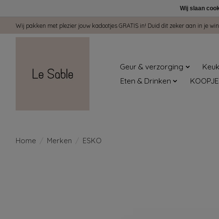
Wij slaan coo
Wij pakken met plezier jouw kadootjes GRATIS in! Duid dit zeker aan in je 
Geur & verzorging
Keuk
Eten & Drinken
KOOPJE
Home
/
Merken
/
ESKO