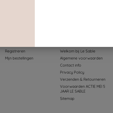
Mijn account
Informatie
Registreren
Welkom bij Le Sable
Mijn bestellingen
Algemene voorwaarden
Contact info
Privacy Policy
Verzenden & Retourneren
Voorwaarden ACTIE MEI 5
JAAR LE SABLE
Sitemap