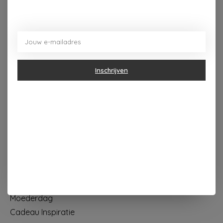
Dorpsplein 4 Kapellen ----- dinsdag tot vrijdag 10u - 18u
zaterdag 10u - 17u ---zondag maandag gesloten
Categorieën
Inschrijven
Geur & verzorging
Keuken & Tafelen
Wonen & Decoratie
Papier & Schrijven
Mode & Accessoires
Baby & Kind
Eten & Drinken
KOOPJES
Moederdag
Cadeau Inspiratie