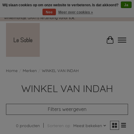
Wij slaan cookies op om onze website te verbeteren. Is dat akkoord?
Ja
Nee
Meer over cookies »
Wij pakken met plezier jouw kadootjes GRATIS in! Duid dit zeker aan in je
winkelmandje. GRATIS verzending vanaf 65€.
Winkelwag
Home
/
Merken
/
WINKEL VAN INDAH
WINKEL VAN INDAH
Filters weergeven
0 producten
Sorteren op
Meest bekeken