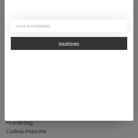
Dorpsplein 4 Kapellen ----- dinsdag tot vrijdag 10u - 18u
zaterdag 10u - 17u ---zondag maandag gesloten
Categorieën
Inschrijven
Geur & verzorging
Keuken & Tafelen
Wonen & Decoratie
Papier & Schrijven
Mode & Accessoires
Baby & Kind
Eten & Drinken
KOOPJES
Moederdag
Cadeau Inspiratie