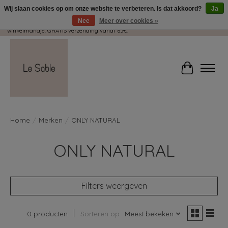
Wij slaan cookies op om onze website te verbeteren. Is dat akkoord?
Ja
Nee
Meer over cookies »
Wij pakken met plezier jouw kadootjes GRATIS in! Duid dit zeker aan in je
winkelmandje. GRATIS verzending vanaf 65€.
Winkelwag
Home
/
Merken
/
ONLY NATURAL
ONLY NATURAL
Filters weergeven
0 producten
Sorteren op
Meest bekeken