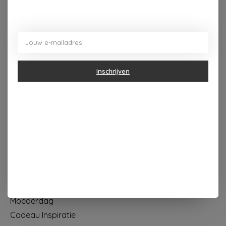
Dorpsplein 4 Kapellen ----- dinsdag tot vrijdag 10u - 18u
zaterdag 10u - 17u ---zondag maandag gesloten
Categorieën
Inschrijven
Geur & verzorging
Keuken & Tafelen
Wonen & Decoratie
Papier & Schrijven
Mode & Accessoires
Baby & Kind
Eten & Drinken
KOOPJES
Moederdag
Cadeau Inspiratie