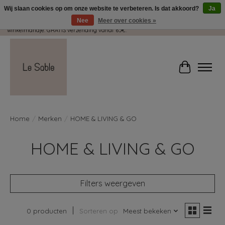
Wij slaan cookies op om onze website te verbeteren. Is dat akkoord?
Ja
Nee
Meer over cookies »
Wij pakken met plezier jouw kadootjes GRATIS in! Duid dit zeker aan in je
winkelmandje. GRATIS verzending vanaf 65€.
Winkelwag
Home
/
Merken
/
HOME & LIVING & GO
HOME & LIVING & GO
Filters weergeven
0 producten
Sorteren op
Meest bekeken