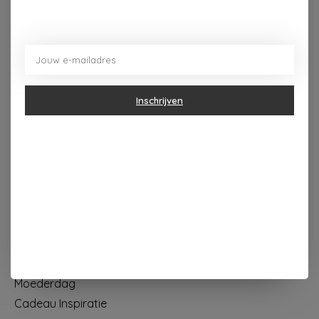
Dorpsplein 4 Kapellen ----- dinsdag tot vrijdag 10u - 18u
zaterdag 10u - 17u ---zondag maandag gesloten
Categorieën
Inschrijven
Geur & verzorging
Keuken & Tafelen
Wonen & Decoratie
Papier & Schrijven
Mode & Accessoires
Baby & Kind
Eten & Drinken
KOOPJES
Moederdag
Cadeau Inspiratie