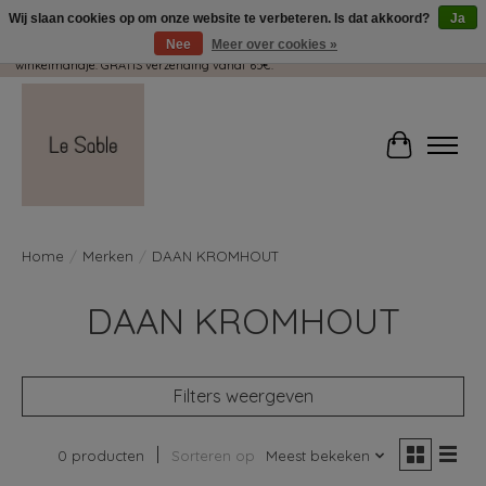
Wij slaan cookies op om onze website te verbeteren. Is dat akkoord?
Ja
Nee
Meer over cookies »
Wij pakken met plezier jouw kadootjes GRATIS in! Duid dit zeker aan in je
winkelmandje. GRATIS verzending vanaf 65€.
Winkelwag
Home
/
Merken
/
DAAN KROMHOUT
DAAN KROMHOUT
Filters weergeven
0 producten
Sorteren op
Meest bekeken