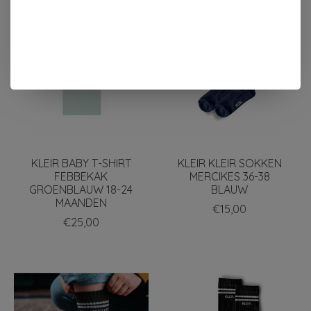
KLEIR BABY T-SHIRT
KLEIR KLEIR SOKKEN
FEBBEKAK
MERCIKES 36-38
GROENBLAUW 18-24
BLAUW
MAANDEN
€15,00
€25,00