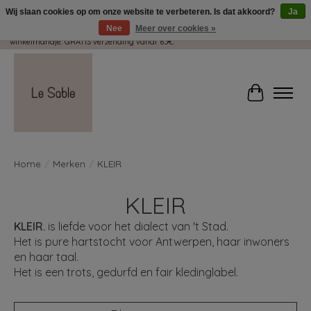
Wij slaan cookies op om onze website te verbeteren. Is dat akkoord?
Ja
Nee
Meer over cookies »
Wij pakken met plezier jouw kadootjes GRATIS in! Duid dit zeker aan in je
winkelmandje. GRATIS verzending vanaf 65€.
Winkelwag
Home
/
Merken
/
KLEIR
KLEIR
KLEIR.
is liefde voor het dialect van 't Stad.
Het is pure hartstocht voor Antwerpen, haar inwoners
en haar taal.
Het is een trots, gedurfd en fair kledinglabel.