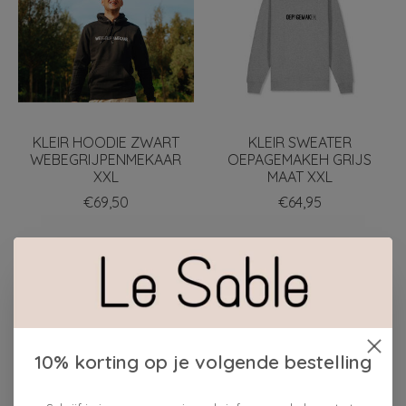
KLEIR HOODIE ZWART
KLEIR SWEATER
WEBEGRIJPENMEKAAR
OEPAGEMAKEH GRIJS
XXL
MAAT XXL
€69,50
€64,95
10% korting op je volgende bestelling