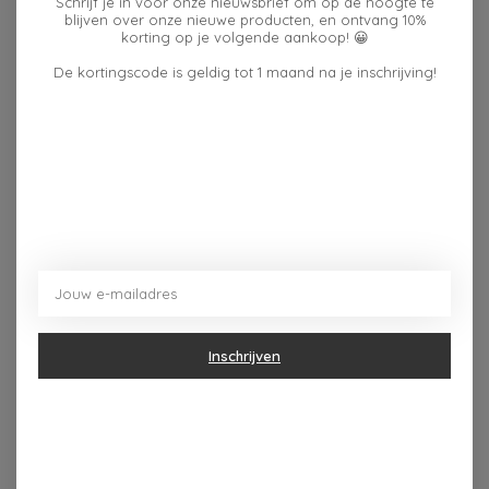
Schrijf je in voor onze nieuwsbrief om op de hoogte te
blijven over onze nieuwe producten, en ontvang 10%
korting op je volgende aankoop! 😀
KLEIR T-SHIRT
KLEIR T-SHIRT KLEIR
KEMCONGE M ECRU
LAKKER ELIXIR XL
De kortingscode is geldig tot 1 maand na je inschrijving!
€34,95
€34,95
Inschrijven
KLEIR SWEATER
KLEIR SOKKEN
ALLOKES
ALEGAST 27-29 BLAUW
DONKERBLAUW 9-11
€15,00
€44,95