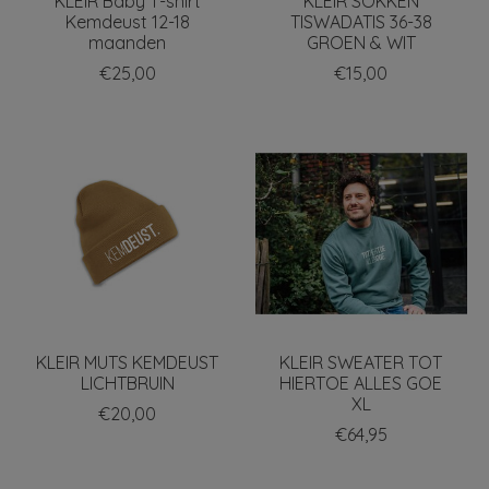
KLEIR Baby T-shirt
KLEIR SOKKEN
Kemdeust 12-18
TISWADATIS 36-38
maanden
GROEN & WIT
€25,00
€15,00
KLEIR MUTS KEMDEUST
KLEIR SWEATER TOT
LICHTBRUIN
HIERTOE ALLES GOE
XL
€20,00
€64,95