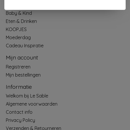
Mode & Accessoires
Baby & Kind
Eten & Drinken
KOOPJES
Moederdag
Cadeau Inspiratie
Mijn account
Registreren
Mijn bestellingen
Informatie
Welkom bij Le Sable
Algemene voorwaarden
Contact info
Privacy Policy
Verzenden & Retourneren