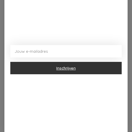
Inschrijven
Dorpsplein 4 Kapellen ----- dinsdag tot vrijdag 10u - 18u
zaterdag 10u - 17u ---zondag maandag gesloten
Categorieën
Geur & verzorging
Keuken & Tafelen
Wonen & Decoratie
Papier & Schrijven