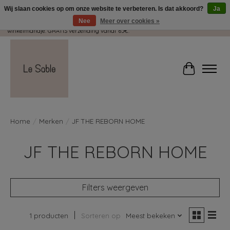
Wij slaan cookies op om onze website te verbeteren. Is dat akkoord?
Ja
Nee
Meer over cookies »
Wij pakken met plezier jouw kadootjes GRATIS in! Duid dit zeker aan in je
winkelmandje. GRATIS verzending vanaf 65€.
Winkelwag
Home
/
Merken
/
JF THE REBORN HOME
JF THE REBORN HOME
Filters weergeven
1 producten
Sorteren op
Meest bekeken