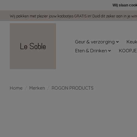
Wij slaan coo
Wij pakken met plezier jouw kadootjes GRATIS in! Duid dit zeker aan in je 
Geur & verzorging
Keuk
Eten & Drinken
KOOPJE
Home
/
Merken
/
ROGON PRODUCTS