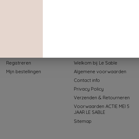
Mijn account
Informatie
Registreren
Welkom bij Le Sable
Mijn bestellingen
Algemene voorwaarden
Contact info
Privacy Policy
Verzenden & Retourneren
Voorwaarden ACTIE MEI 5
JAAR LE SABLE
Sitemap