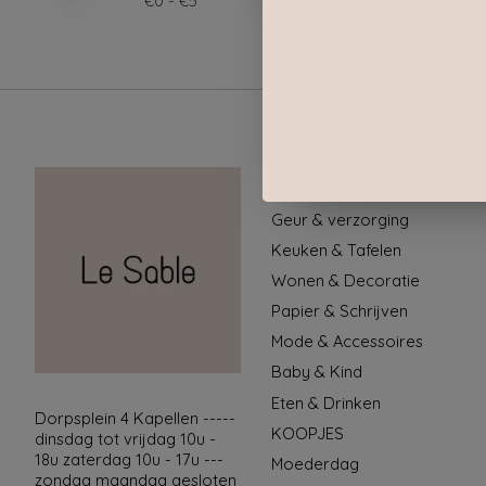
€
0
- €
5
Categorieën
Geur & verzorging
Keuken & Tafelen
Wonen & Decoratie
Papier & Schrijven
Mode & Accessoires
Baby & Kind
Eten & Drinken
Dorpsplein 4 Kapellen -----
KOOPJES
dinsdag tot vrijdag 10u -
18u zaterdag 10u - 17u ---
Moederdag
zondag maandag gesloten