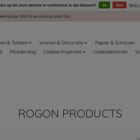
kies op om onze website te verbeteren. Is dat akkoord?
Ja
Nee
Meer 
winkelmandje. GRATIS verzending vanaf 65€.
en & Tafelen
Wonen & Decoratie
Papier & Schrijven
S
Moederdag
Cadeau Inspiratie
Cadeaubonnen
V
ROGON PRODUCTS
0