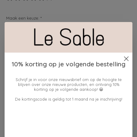
De beoordeling van dit product is
0
van de 5
Maak een keuze:
*
Hoeveelheid:
10% korting op je volgende bestelling
Toevoegen aan winkelwagen
Plaats bestelling
Schrijf je in voor onze nieuwsbrief om op de hoogte te
blijven over onze nieuwe producten, en ontvang 10%
korting op je volgende aankoop! 😀
Toevoegen om te vergelijken
De kortingscode is geldig tot 1 maand na je inschrijving!
Beschrijving
Reviews (0)