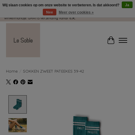
Wij slaan cookies op om onze website te verbeteren. Is dat akkoord?
Ja
Nee
Meer over cookies »
Wij pakken met plezier jouw kadootjes GRATIS in! Duid dit zeker aan in je
winkelmandje. GRATIS verzending vanaf 65€.
Winkelwag
Home
/
SOKKEN ZWEET PATEEKES 39-42
Product image slideshow Items