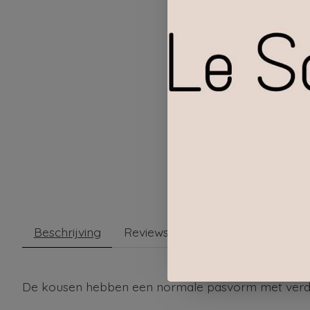
Beschrijving
Reviews (0)
De kousen hebben een normale pasvorm met verdik