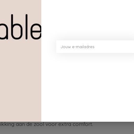
Toev
king aan de zool voor extra comfort.