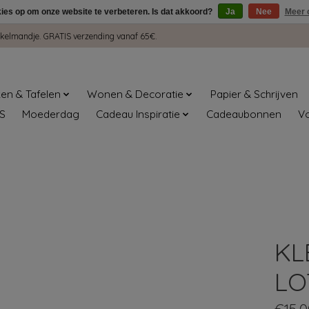
kies op om onze website te verbeteren. Is dat akkoord?
Ja
Nee
Meer 
winkelmandje. GRATIS verzending vanaf 65€.
en & Tafelen
Wonen & Decoratie
Papier & Schrijven
S
Moederdag
Cadeau Inspiratie
Cadeaubonnen
V
KL
LO