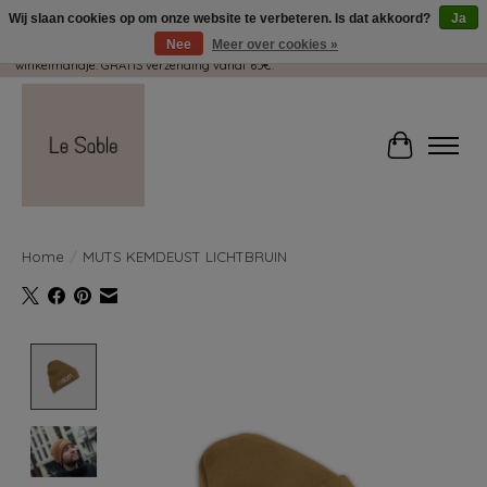
Wij slaan cookies op om onze website te verbeteren. Is dat akkoord?
Ja
Nee
Meer over cookies »
Wij pakken met plezier jouw kadootjes GRATIS in! Duid dit zeker aan in je
winkelmandje. GRATIS verzending vanaf 65€.
Winkelwag
Home
/
MUTS KEMDEUST LICHTBRUIN
Product image slideshow Items