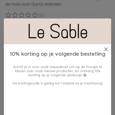
de muts voor (bijna) iedereen.
(0)
De beoordeling van dit product is
0
van de 5
Maak een keuze:
*
Hoeveelheid:
10% korting op je volgende bestelling
Schrijf je in voor onze nieuwsbrief om op de hoogte te
blijven over onze nieuwe producten, en ontvang 10%
Toevoegen aan winkelwagen
korting op je volgende aankoop! 😀
De kortingscode is geldig tot 1 maand na je inschrijving!
Plaats bestelling
Toevoegen om te vergelijken