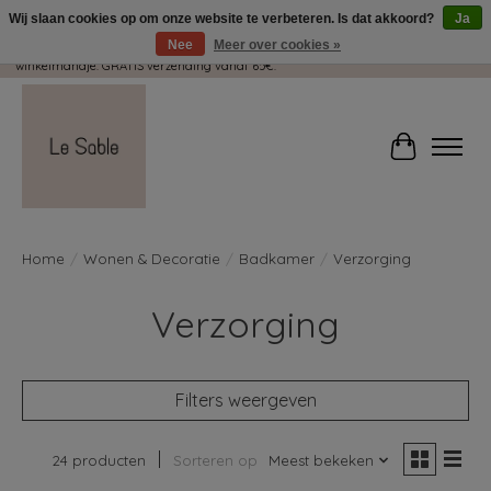
Wij slaan cookies op om onze website te verbeteren. Is dat akkoord?
Ja
Nee
Meer over cookies »
Wij pakken met plezier jouw kadootjes GRATIS in! Duid dit zeker aan in je
winkelmandje. GRATIS verzending vanaf 65€.
Winkelwag
Home
/
Wonen & Decoratie
/
Badkamer
/
Verzorging
Verzorging
Filters weergeven
24 producten
Sorteren op
Meest bekeken