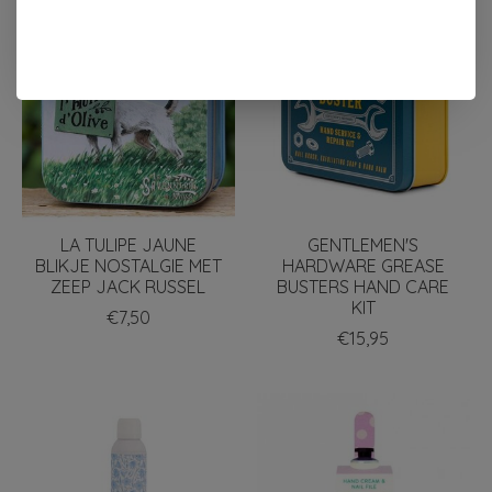
LA TULIPE JAUNE
GENTLEMEN'S
BLIKJE NOSTALGIE MET
HARDWARE GREASE
ZEEP JACK RUSSEL
BUSTERS HAND CARE
KIT
€7,50
€15,95