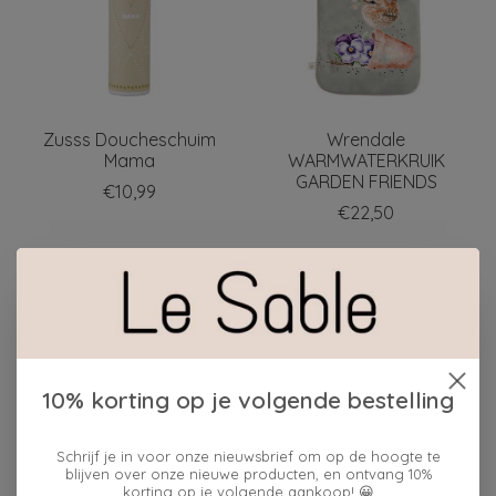
Zusss Doucheschuim
Wrendale
Mama
WARMWATERKRUIK
GARDEN FRIENDS
€10,99
€22,50
10% korting op je volgende bestelling
Schrijf je in voor onze nieuwsbrief om op de hoogte te
blijven over onze nieuwe producten, en ontvang 10%
korting op je volgende aankoop! 😀