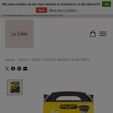
Wij slaan cookies op om onze website te verbeteren. Is dat akkoord?
Ja
Nee
Meer over cookies »
Wij pakken met plezier jouw kadootjes GRATIS in! Duid dit zeker aan in je
winkelmandje. GRATIS verzending vanaf 65€.
Winkelwag
Home
/
BATH + BODY TOOLKIT BADSET IN GIFTBOX
Product image slideshow Items