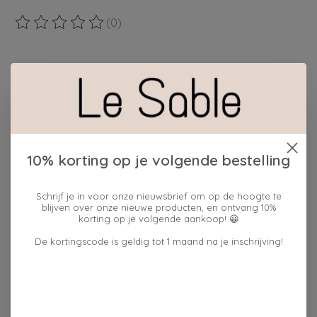
(0)
De beoordeling van dit product is
0
van de 5
Maak een keuze:
*
cadeauverpakking:
ja
10% korting op je volgende bestelling
Hoeveelheid:
Schrijf je in voor onze nieuwsbrief om op de hoogte te
blijven over onze nieuwe producten, en ontvang 10%
korting op je volgende aankoop! 😀
Toevoegen aan winkelwagen
De kortingscode is geldig tot 1 maand na je inschrijving!
Plaats bestelling
Toevoegen om te vergelijken