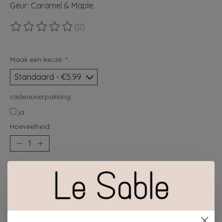
Geur: Caramel & Maple
(0)
De beoordeling van dit product is
0
van de 5
Maak een keuze:
*
cadeauverpakking:
ja
Hoeveelheid:
Toevoegen aan winkelwagen
Plaats bestelling
Toevoegen om te vergelijken