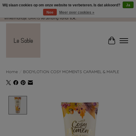
Wij slaan cookies op om onze website te verbeteren. Is dat akkoord?
Ja
Nee
Meer over cookies »
Wij pakken met plezier jouw kadootjes GRATIS in! Duid dit zeker aan in je
winkelmandje. GRATIS verzending vanaf 65€.
Winkelwag
Home
/
BODYLOTION COSY MOMENTS CARAMEL & MAPLE
Product image slideshow Items