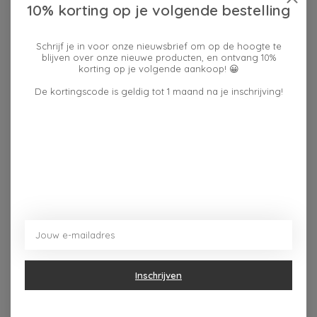
10% korting op je volgende bestelling
Schrijf je in voor onze nieuwsbrief om op de hoogte te
Reviews (0)
blijven over onze nieuwe producten, en ontvang 10%
korting op je volgende aankoop! 😀
De kortingscode is geldig tot 1 maand na je inschrijving!
0
sterren op basis van
0
Je beoordeling toevoegen
beoordelingen
Dit vind je misschien ook leuk
Items van productcarrousel
Inschrijven