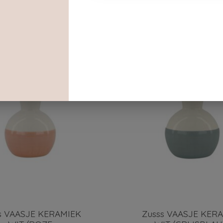
Dit vind je misschien ook leuk
s VAASJE KERAMIEK
Zusss VAASJE KER