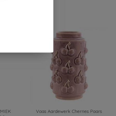
AMIEK
Vaas Aardewerk Cherries Paars