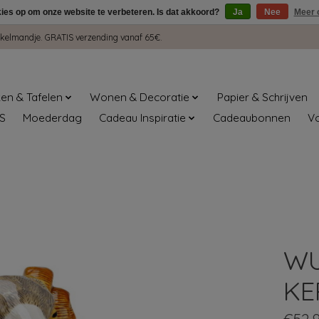
kies op om onze website te verbeteren. Is dat akkoord?
Ja
Nee
Meer 
winkelmandje. GRATIS verzending vanaf 65€.
en & Tafelen
Wonen & Decoratie
Papier & Schrijven
S
Moederdag
Cadeau Inspiratie
Cadeaubonnen
V
WU
KE