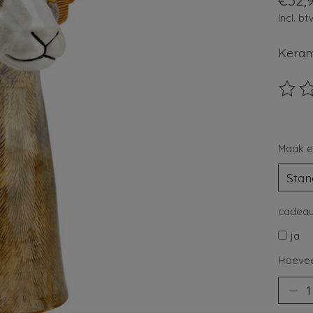
€52,
Incl. bt
Keram
De beo
Maak e
cadeau
ja
Hoevee