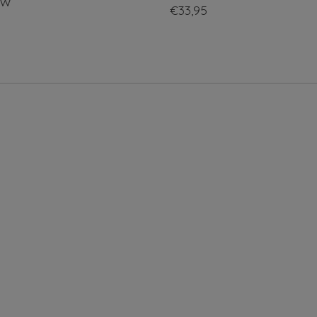
UW
€33,95