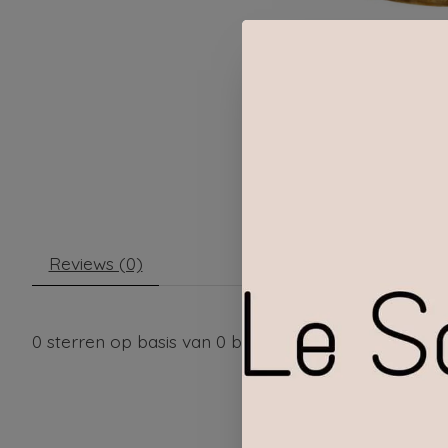
Reviews (0)
0
sterren op basis van
0
beoordelingen