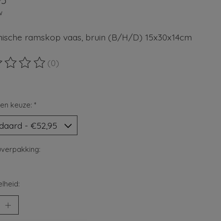
95
w
ische ramskop vaas, bruin (B/H/D) 15x30x14cm
(0)
ordeling van dit product is
0
van de 5
en keuze:
*
verpakking:
lheid: