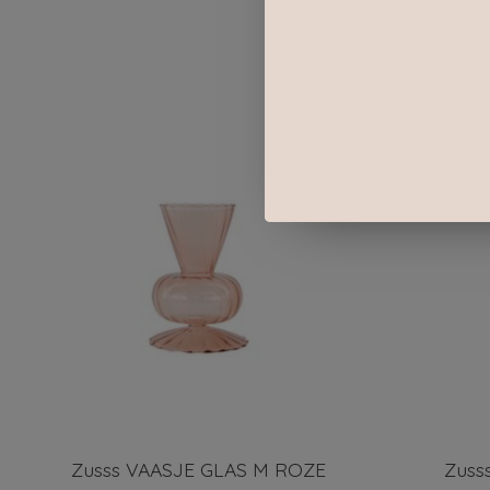
Items van productcarrousel
Zusss VAASJE GLAS M ROZE
Zuss