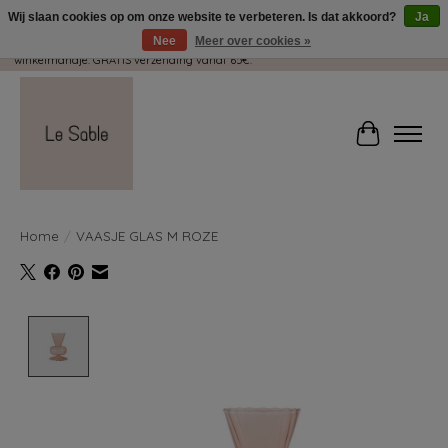
Wij slaan cookies op om onze website te verbeteren. Is dat akkoord?
Ja
Nee
Meer over cookies »
Wij pakken met plezier jouw kadootjes GRATIS in! Duid dit zeker aan in je
winkelmandje. GRATIS verzending vanaf 65€.
Winkelwag
Home
/
VAASJE GLAS M ROZE
Product image slideshow Items