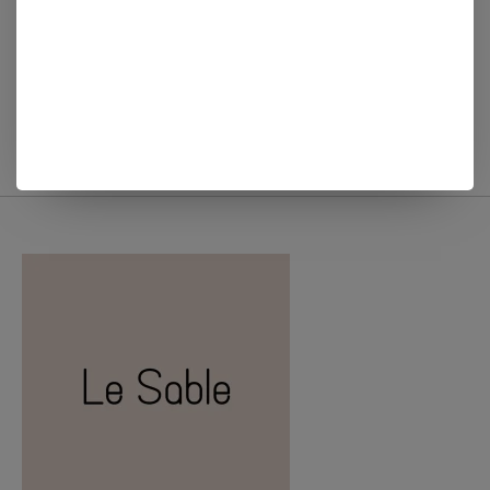
Zusss KERAMIEKEN
Zusss GLAZEN VAASJE
VAASJE BEIGE
L BLAUW
€12,99
€14,99