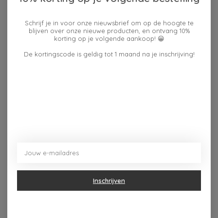
Schrijf je in voor onze nieuwsbrief om op de hoogte te
Reviews (0)
blijven over onze nieuwe producten, en ontvang 10%
korting op je volgende aankoop! 😀
De kortingscode is geldig tot 1 maand na je inschrijving!
0
sterren op basis van
0
Je beoordeling toevoegen
beoordelingen
Dit vind je misschien ook leuk
Items van productcarrousel
Inschrijven