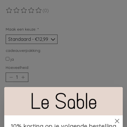
(0)
De beoordeling van dit product is
0
van de 5
Maak een keuze:
*
cadeauverpakking:
ja
Hoeveelheid:
Toevoegen aan winkelwagen
Plaats bestelling
Toevoegen om te vergelijken
10% korting op je volgende bestelling