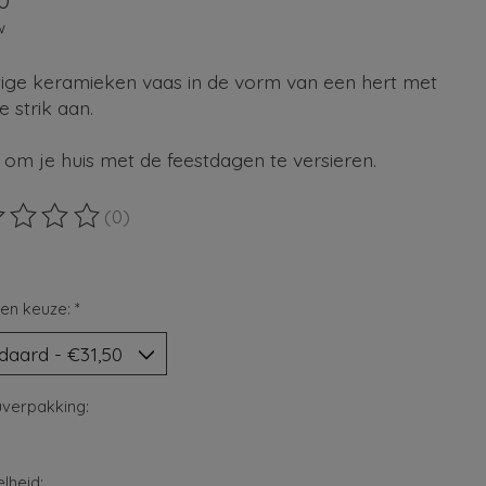
0
w
tige keramieken vaas in de vorm van een hert met
 strik aan.
 om je huis met de feestdagen te versieren.
(0)
ordeling van dit product is
0
van de 5
en keuze:
*
verpakking:
lheid: