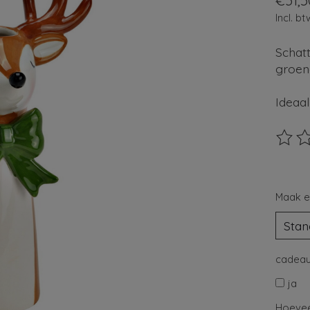
€31,5
Incl. bt
Schat
groene
Ideaal
De beo
Maak e
cadeau
ja
Hoevee