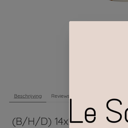
Beschrijving
Reviews (0)
(B/H/D) 14x24x10cm