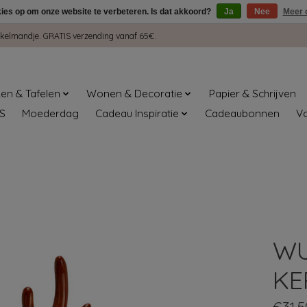
kies op om onze website te verbeteren. Is dat akkoord?
Ja
Nee
Meer 
winkelmandje. GRATIS verzending vanaf 65€.
en & Tafelen
Wonen & Decoratie
Papier & Schrijven
S
Moederdag
Cadeau Inspiratie
Cadeaubonnen
V
WU
KE