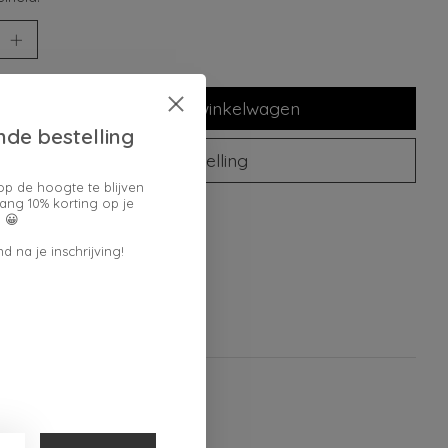
Toevoegen aan winkelwagen
nde bestelling
Plaats bestelling
op de hoogte te blijven
ang 10% korting op je
oegen om te vergelijken
 😀
d na je inschrijving!