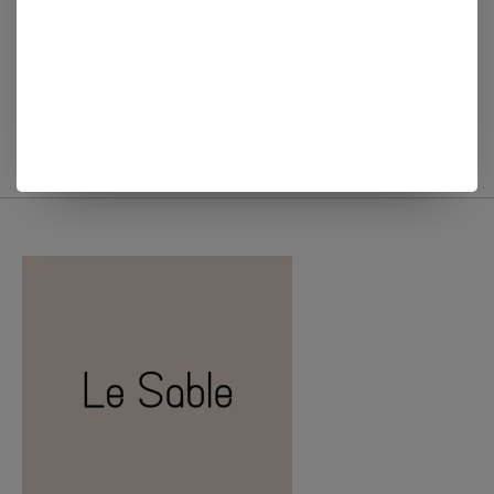
Mathilde M
Mathilde M
GEURSTOKJES FLEUR
GEURSTOKJES ROSE
DE COTON
ELIXIR 90ml
€29,95
€29,95