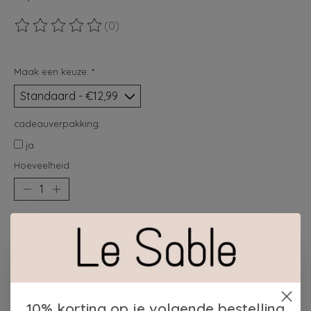
(0)
De beoordeling van dit product is
0
van de 5
Maak een keuze:
*
cadeauverpakking:
ja
Hoeveelheid:
Toevoegen aan winkelwagen
Plaats bestelling
Toevoegen om te vergelijken
10% korting op je volgende bestelling