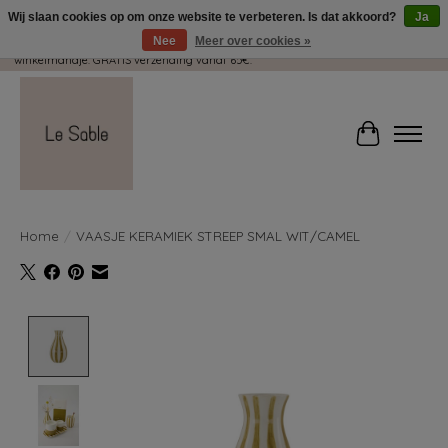
Wij slaan cookies op om onze website te verbeteren. Is dat akkoord?
Ja
Nee
Meer over cookies »
Wij pakken met plezier jouw kadootjes GRATIS in! Duid dit zeker aan in je
winkelmandje. GRATIS verzending vanaf 65€.
Winkelwag
Home
/
VAASJE KERAMIEK STREEP SMAL WIT/CAMEL
Product image slideshow Items