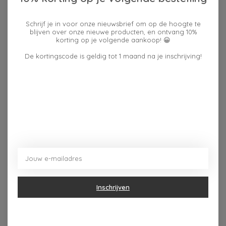
Schrijf je in voor onze nieuwsbrief om op de hoogte te
Reviews (0)
blijven over onze nieuwe producten, en ontvang 10%
korting op je volgende aankoop! 😀
De kortingscode is geldig tot 1 maand na je inschrijving!
0
sterren op basis van
0
Je beoordeling toevoegen
beoordelingen
Dit vind je misschien ook leuk
Items van productcarrousel
Inschrijven