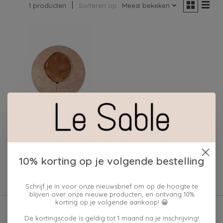
1 producten
Sorteren op
Meest bekeken
Mad about Mats
FALCO TOUCH
100X100 MINI
10% korting op je volgende bestelling
€135,00
Schrijf je in voor onze nieuwsbrief om op de hoogte te
blijven over onze nieuwe producten, en ontvang 10%
korting op je volgende aankoop! 😀
De kortingscode is geldig tot 1 maand na je inschrijving!