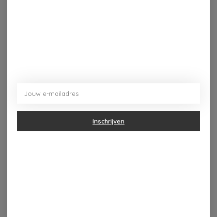
Inschrijven
Dorpsplein 4 Kapellen ----- dinsdag tot vrijdag 10u - 18u
zaterdag 10u - 17u ---zondag maandag gesloten
Categorieën
Geur & verzorging
Keuken & Tafelen