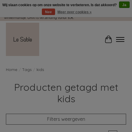
Wij slaan cookies op om onze website te verbeteren. Is dat akkoord?
Ja
Nee
Meer over cookies »
Wij pakken met plezier jouw kadootjes GRATIS in! Duid dit zeker aan in je
winkelmandje. GRATIS verzending vanaf 65€.
Winkelwag
Home
/
Tags
/
kids
Producten getagd met
kids
Filters weergeven