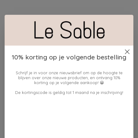
Beschrijving
Reviews (0)
Materiaal:
100% polyamide garens + vinyl backing,
Hoogte ca. 9 mm, Walk-dry mat = zacht &
10% korting op je volgende bestelling
absorberende garens
Afmeting:
100x100 CM
Schrijf je in voor onze nieuwsbrief om op de hoogte te
blijven over onze nieuwe producten, en ontvang 10%
De mat is wasbaar op 30°. Gebruik een mild proces en
korting op je volgende aankoop! 😀
voeg geen chemicaliën toe. Niet in de droger.
De kortingscode is geldig tot 1 maand na je inschrijving!