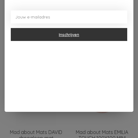
deurmat
/
kids
/
kinderkamer
/
mat
Inschrijven
Dit vind je misschien ook leuk
Items van productcarrousel
Mad about Mats DAVID
Mad about Mats EMILIA
droogloop mat
TOUCH 100X100 MINI