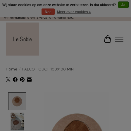
Wij slaan cookies op om onze website te verbeteren. Is dat akkoord?
Ja
Nee
Meer over cookies »
Wij pakken met plezier jouw kadootjes GRATIS in! Duid dit zeker aan in je
winkelmandje. GRATIS verzending vanaf 65€.
Winkelwag
Home
/
FALCO TOUCH 100X100 MINI
Product image slideshow Items