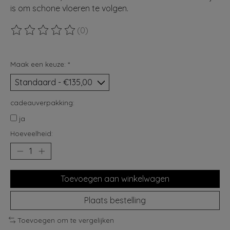
is om schone vloeren te volgen.
(0)
De beoordeling van dit product is
0
van de 5
Maak een keuze:
*
cadeauverpakking:
ja
Hoeveelheid:
Toevoegen aan winkelwagen
Plaats bestelling
Toevoegen om te vergelijken