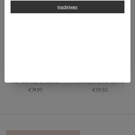
Inschrijven
Items van productcarrousel
KLEIR HOODIE
KLEIR TRUI VAN
KEMCONGE GRIJS XL
ANTWERPEN GRIJS XL
€74,95
€59,50