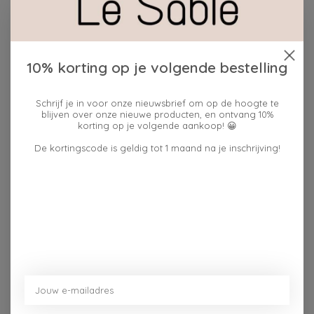
Plaats bestelling
Toevoegen om te vergelijken
10% korting op je volgende bestelling
Beschrijving
Reviews (0)
Schrijf je in voor onze nieuwsbrief om op de hoogte te
blijven over onze nieuwe producten, en ontvang 10%
korting op je volgende aankoop! 😀
Ook na meerdere wasbeurten blijft de opdruk en de
De kortingscode is geldig tot 1 maand na je inschrijving!
pasvorm van deze T-shirt hetzelfde. We maken gebruik
van zeefdruk en een heteluchtoven waardoor de
opdruk niet gaat vervagen of barsten. De stof van de
T-shirt is van biokatoen. Zo proberen we mee ons
steentje bij te dragen voor deze aarde.
Dit vind je misschien ook leuk