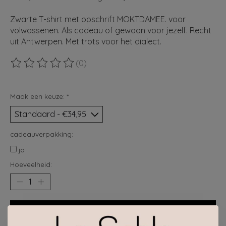
Zwarte T-shirt met opschrift MOKTDAMEE. voor
volwassenen. Als cadeau of gewoon voor jezelf. Recht
uit Antwerpen. Met trots voor het dialect.
(0)
De beoordeling van dit product is
0
van de 5
Maak een keuze:
*
cadeauverpakking:
ja
Hoeveelheid:
Toevoegen aan winkelwagen