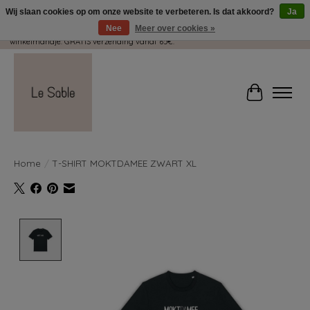
Wij slaan cookies op om onze website te verbeteren. Is dat akkoord?
Ja
Nee
Meer over cookies »
Wij pakken met plezier jouw kadootjes GRATIS in! Duid dit zeker aan in je
winkelmandje. GRATIS verzending vanaf 65€.
Winkelwag
Home
/
T-SHIRT MOKTDAMEE ZWART XL
Product image slideshow Items