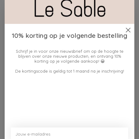
Toevoegen aan winkelwagen
Plaats bestelling
10% korting op je volgende bestelling
Toevoegen om te vergelijken
Schrijf je in voor onze nieuwsbrief om op de hoogte te
blijven over onze nieuwe producten, en ontvang 10%
korting op je volgende aankoop! 😀
Beschrijving
Reviews (0)
De kortingscode is geldig tot 1 maand na je inschrijving!
Recht uit Antwerpen. Met trots voor het dialect. Deze
baby trui is ideaal als cadeau of gewoon voor je eig