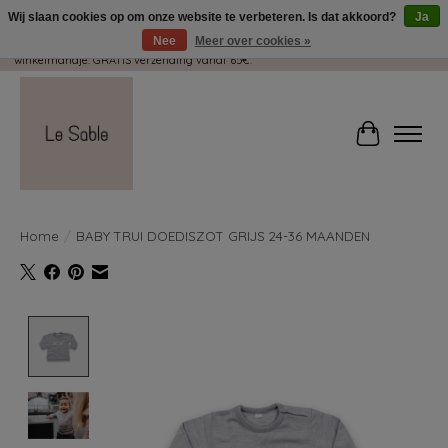
Wij slaan cookies op om onze website te verbeteren. Is dat akkoord?
Ja
Nee
Meer over cookies »
Wij pakken met plezier jouw kadootjes GRATIS in! Duid dit zeker aan in je
winkelmandje. GRATIS verzending vanaf 65€.
Winkelwag
Home
/
BABY TRUI DOEDISZOT GRIJS 24-36 MAANDEN
Product image slideshow Items