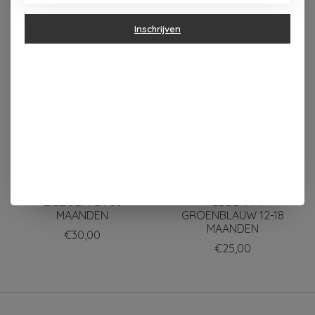
Dit vind je misschien ook leuk
Inschrijven
Items van productcarrousel
KLEIR BABY TRUI
KLEIR BABY T-SHIRT
ZIEZOENI 24-36
FEBBEKAK
MAANDEN
GROENBLAUW 12-18
MAANDEN
€30,00
€25,00