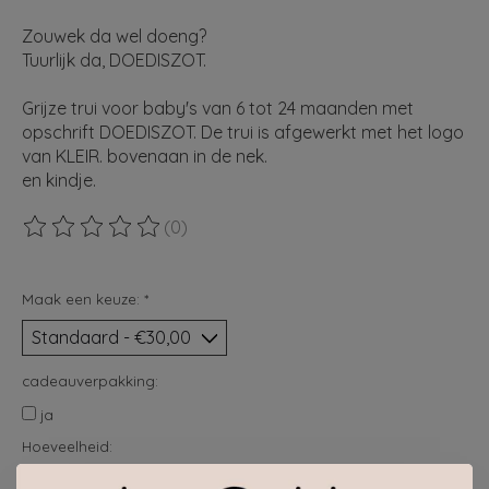
Zouwek da wel doeng?
Tuurlijk da, DOEDISZOT.
Grijze trui voor baby's van 6 tot 24 maanden met
opschrift DOEDISZOT. De trui is afgewerkt met het logo
van KLEIR. bovenaan in de nek.
en kindje.
(0)
De beoordeling van dit product is
0
van de 5
Maak een keuze:
*
cadeauverpakking:
ja
Hoeveelheid: