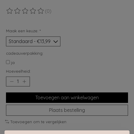
(0)
De beoordeling van dit product is
0
van de 5
Maak een keuze:
*
cadeauverpakking:
ja
Hoeveelheid:
Toevoegen aan winkelwagen
Plaats bestelling
Toevoegen om te vergelijken