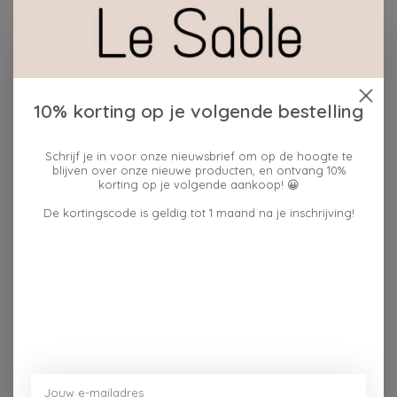
Beschrijving
Reviews (0)
Met een afmeting van L, biedt deze robuuste mok
10% korting op je volgende bestelling
voldoende ruimte voor je favoriete drankje.
De stevige kwaliteit zorgt voor langdurig gebruik.
Schrijf je in voor onze nieuwsbrief om op de hoogte te
Combineer deze mooie mok met andere artikelen uit
blijven over onze nieuwe producten, en ontvang 10%
korting op je volgende aankoop! 😀
de keukentextiel collectie voor een stijlvolle tafelsetting
vol warmte en gezelligheid.
De kortingscode is geldig tot 1 maand na je inschrijving!
Materiaal: keramiek
Kleur: Beige
Inhoud: 470ml / Magnetron- &
vaatwasmachinebestendig
Maat: Ø8,5x13cm