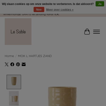
Wij slaan cookies op om onze website te verbeteren. Is dat akkoord?
Ja
Nee
Meer over cookies »
Wij pakken met plezier jouw kadootjes GRATIS in! Duid dit zeker aan in je
winkelmandje. GRATIS verzending vanaf 65€.
Winkelwag
Home
/
MOK L HARTJES ZAND
Product image slideshow Items